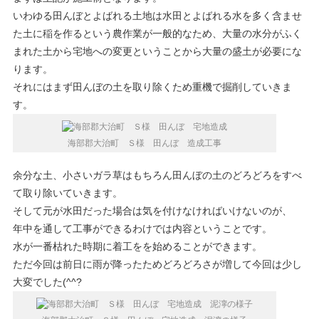
いわゆる田んぼとよばれる土地は水田とよばれる水を多く含ませ
た土に稲を作るという農作業が一般的なため、大量の水分がふく
まれた土から宅地への変更ということから大量の盛土が必要にな
ります。
それにはまず田んぼの土を取り除くため重機で掘削していきま
す。
海部郡大治町 Ｓ様 田んぼ 造成工事
余分な土、小さいガラ草はもちろん田んぼの土のどろどろをすべ
て取り除いていきます。
そして元が水田だった場合は気を付けなければいけないのが、
年中を通して工事ができるわけでは内容ということです。
水が一番枯れた時期に着工をを始めることができます。
ただ今回は前日に雨が降ったためどろどろさが増して今回は少し
大変でした(^^?