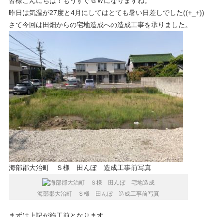
皆様こんにちは！もうすぐＧＷになりますね。
昨日は気温が27度と4月にしてはとても暑い日差しでした((+_+))
さて今回は田畑からの宅地造成への造成工事を承りました。
海部郡大治町 Ｓ様 田んぼ 造成工事前写真
海部郡大治町 Ｓ様 田んぼ 造成工事前写真
まずは上記が施工前となります。